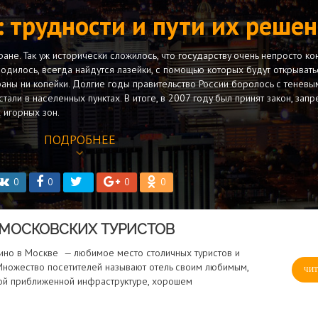
: трудности и пути их реше
ране. Так уж исторически сложилось, что государству очень непросто ко
водилось, всегда найдутся лазейки, с помощью которых будут открыват
аны ни копейки. Долгие годы правительство России боролось с тенев
али в населенных пунктах. В итоге, в 2007 году был принят закон, за
 игорных зон.
ПОДРОБНЕЕ
0
0
0
0
О МОСКОВСКИХ ТУРИСТОВ
ино в Москве — любимое место столичных туристов и
Множество посетителей называют отель своим любимым,
ЧИТ
ой приближенной инфраструктуре, хорошем