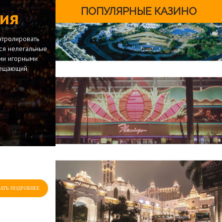
ПОПУЛЯРНЫЕ КАЗИНО
ния
нтролировать
ься нелегальные
ыми игорными
прещающий
АТЬ ПОДРОБНЕЕ