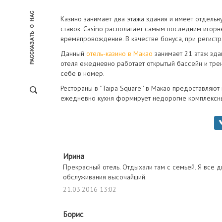
Казино занимает два этажа здания и имеет отдельну
ставок. Casino располагает самым последним иго
времяпровождение. В качестве бонуса, при регистр
Данный
отель-казино в Макао
занимает 21 этаж зда
отеля ежедневно работает открытый бассейн и тренаж
себе в номер.
Рестораны в ''Taipa Square'' в Макао предоставляю
ежедневно кухня формирует недорогие комплексны
Ирина
Прекрасный отель. Отдыхали там с семьей. Я все д
обслуживания высочайший.
21.03.2016 13:02
Борис