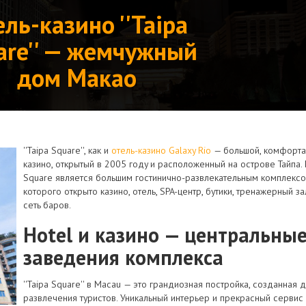
ль-казино ''Taipa
are'' — жемчужный
дом Макао
''Taipa Square'', как и
отель-казино Galaxy Rio
— большой, комфорта
казино, открытый в 2005 году и расположенный на острове Тайпа. П
Square является большим гостинично-развлекательным комплексом
которого открыто казино, отель, SPA-центр, бутики, тренажерный за
сеть баров.
Hotel и казино — центральны
заведения комплекса
''Taipa Square'' в Macau — это грандиозная постройка, созданная 
развлечения туристов. Уникальный интерьер и прекрасный серви